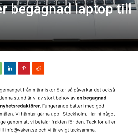
r begagnad laptop till
gemanget från människor ökar så påverkar det också
 denna stund är vi av stort behov av
en begagnad
h nyhetsredaktörer
. Fungerande batteri med god
emålen. Vi hämtar gärna upp i Stockholm. Har ni något
ge genom att vi betalar frakten för den. Tack för all er
 till info@vaken.se och vi är evigt tacksamma.