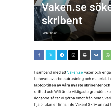
Vaken.se söke
skribent
2013-10-29
I samband med att
Vaken.se
växer och enga
behovet av arbetsutrustning och material. I
laptop till en av våra nyaste skribenter oc
drifttid och Wifi är de viktigaste grundönsk
liggande så tar vi gärna emot från hela Sveri
hjälp, utan er finns inte Vaken! Skriv en rad