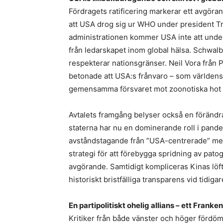
Fördragets ratificering markerar ett avgörand
att USA drog sig ur WHO under president Tru
administrationen kommer USA inte att undert
från ledarskapet inom global hälsa. Schwalbe
respekterar nationsgränser. Neil Vora från 
betonade att USA:s frånvaro – som världens
gemensamma försvaret mot zoonotiska hot s
Avtalets framgång belyser också en förändr
staterna har nu en dominerande roll i pande
avståndstagande från ”USA-centrerade” metod
strategi för att förebygga spridning av patog
avgörande. Samtidigt kompliceras Kinas löf
historiskt bristfälliga transparens vid tidi
En partipolitiskt ohelig allians – ett Frank
Kritiker från både vänster och höger fördöm