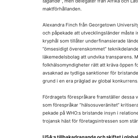
tagande”
, men delegater från Afrika och Lat
maktförhållanden.
Alexandra Finch från Georgetown Universit
och påpekade att utvecklingsländer måste 
kryphål som tillåter underfinansierade lände
”ömsesidigt överenskommet” teknikdelande 
läkemedelsbolag att undvika transparens. M
folkhälsomyndigheter rätt att kräva öppen f
avsaknad av tydliga sanktioner för bristande
grund i en era präglad av global konkurrens
Fördragets förespråkare framställer dessa 
som förespråkar ”hälsosuveränitet” kritiser
pekade på WHO:s bristande insyn i relationen
trojansk häst för företagsintressen som st
USA:s tillbakadragande och skiftet i globa