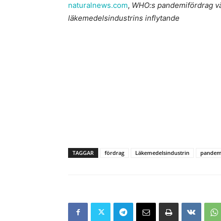
naturalnews.com
,
WHO:s pandemifördrag väc
läkemedelsindustrins inflytande
TAGGAR
fördrag
Läkemedelsindustrin
pandem