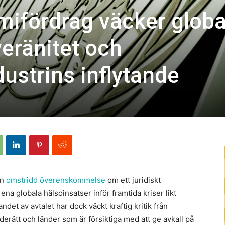
ifördrag väcker globa
eränitet och
ustrins inflytande
en
omstridd överenskommelse
om ett juridiskt
ena globala hälsoinsatser inför framtida kriser likt
t av avtalet har dock väckt kraftig kritik från
rätt och länder som är försiktiga med att ge avkall på