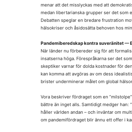
menar att det misslyckas med att demokratis
medan libertarianska grupper ser det som et
Debatten speglar en bredare frustration mot
hälsokriser och åsidosätta behoven hos min
Pandemiberedskap kontra suveränitet — E
När länder nu förbereder sig för att formali
insatserna höga. Förespråkarna ser det som e
skeptiker varnar för dolda kostnader för de
kan komma att avgöras av om dess idealisti
brister underminerar målet om global hälsor
Vora beskriver fördraget som en ”milstolpe”
bättre än inget alls. Samtidigt medger han:
”
håller världen andan – och inväntar om multi
om pandemifördraget blir ännu ett offer i k