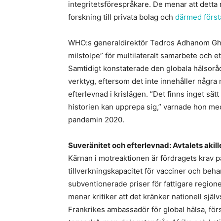
integritetsförespråkare. De menar att detta 
forskning till privata bolag och
därmed först
WHO:s generaldirektör Tedros Adhanom Ghe
milstolpe” för multilateralt samarbete och et
Samtidigt konstaterade den globala hälsorå
verktyg, eftersom det inte innehåller några
efterlevnad i krislägen. ”Det finns inget sätt
historien kan upprepa sig,” varnade hon me
pandemin 2020.
Suveränitet och efterlevnad: Avtalets akill
Kärnan i motreaktionen är fördragets krav på
tillverkningskapacitet för vacciner och behan
subventionerade priser för fattigare regioner
menar kritiker att det kränker nationell sj
Frankrikes ambassadör för global hälsa, f