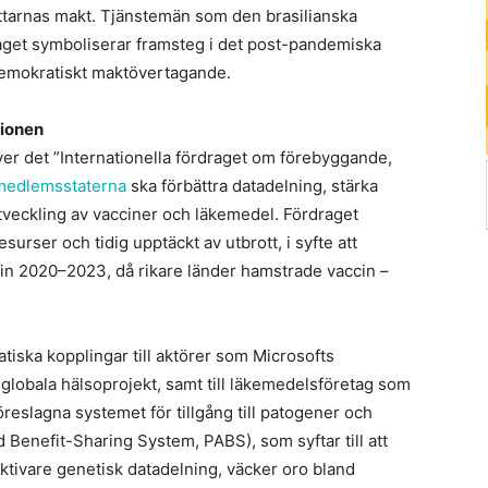
jättarnas makt. Tjänstemän som den brasilianska
aget symboliserar framsteg i det post-pandemiska
demokratiskt maktövertagande.
tionen
iver det ”Internationella fördraget om förebyggande,
medlemsstaterna
ska förbättra datadelning, stärka
veckling av vacciner och läkemedel. Fördraget
esurser och tidig upptäckt av utbrott, i syfte att
in 2020–2023, då rikare länder hamstrade vaccin –
atiska kopplingar till aktörer som Microsofts
 globala hälsoprojekt, samt till läkemedelsföretag som
öreslagna systemet för tillgång till patogener och
 Benefit-Sharing System, PABS), som syftar till att
tivare genetisk datadelning, väcker oro bland