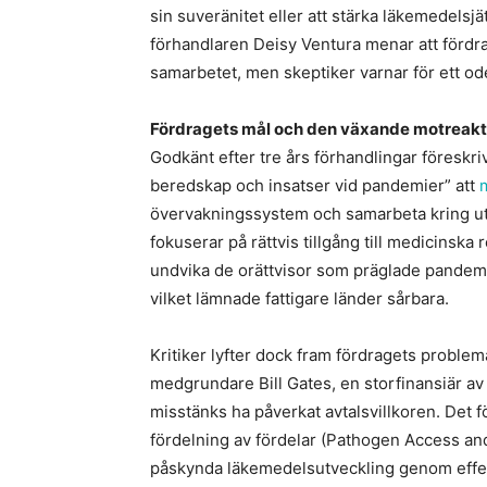
sin suveränitet eller att stärka läkemedels
förhandlaren Deisy Ventura menar att fördr
samarbetet, men skeptiker varnar för ett o
Fördragets mål och den växande motreak
Godkänt efter tre års förhandlingar föreskr
beredskap och insatser vid pandemier” att
övervakningssystem och samarbeta kring ut
fokuserar på rättvis tillgång till medicinska r
undvika de orättvisor som präglade pandem
vilket lämnade fattigare länder sårbara.
Kritiker lyfter dock fram fördragets problem
medgrundare Bill Gates, en storfinansiär av
misstänks ha påverkat avtalsvillkoren. Det f
fördelning av fördelar (Pathogen Access and
påskynda läkemedelsutveckling genom effek