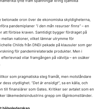
inamerika lyfte fram spänningar kring ojämlika
y betonade oron över de ekonomiska skyldigheterna,
införa pandemiplaner
”i den mån resurser finns”
– en
r att förbise kraven. Samtidigt bygger fördraget på
mellan nationer, vilket lämnar utrymme för
ichelle Childs från DNDi pekade på klausuler som ger
orskning för pandemirelaterade produkter. Men i
 efterlevnad vilar framgången på välvilja – en osäker
.
villkor som pragmatiska steg framåt, men motståndare
ar dess otydlighet.
”Det är ensidigt”
, sa en källa, och
 till finansiärer som Gates. Kritiker ser avtalet som en
ärker läkemedelsindustrins grepp om låginkomstländer.
lt hälsolederskap