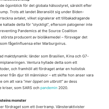
e ögonblick för det globala hälsostyret, särskilt efter
mp. Trots att landet återanslöt sig under Biden-
eckna avtalet, vilket signalerar ett tillbakadragande
 kallade detta för ”olyckligt”, eftersom patogener inte
Preventing Pandemics at the Source Coalition
 största producent av bioläkemedel – försvagar det
om fågelinfluensa eller Marburgvirus.
ad maktdynamik: länder som Brasilien, Kina och G7-
miplaneringen. Ventura hyllade detta som ett
er, och framhöll att fördraget antar en holistisk
ener från djur till människor – ett skifte hon anser vara
te om att vara
”mer öppet om utbrott”
av dess
gare kriser, som SARS och
pandemin
2020.
ensteins monster
er fördraget som ett övertramp. Vänsteraktivister