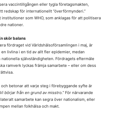
era vaccintillgången eller tygla företagsmakten,
t redskap för internationellt ”överförmynderi.”
 institutioner som WHO, som anklagas för att politisera
dre nationer.
n skör balans
sera fördraget vid Världshälsoförsamlingen i maj, är
n livlina i en tid av allt fler epidemier, medan
n nationella självständigheten. Fördragets eftermäle
ska ramverk lyckas främja samarbete – eller om dess
ättvisa.
 och betonar att varje steg i förebyggande syfte är
Vi börjar från en grund av misstro.”
För närvarande
lateralt samarbete kan segra över nationalism, eller
ampen mellan folkhälsa och makt.