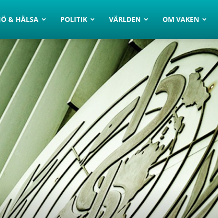
JÖ & HÄLSA
POLITIK
VÄRLDEN
OM VAKEN