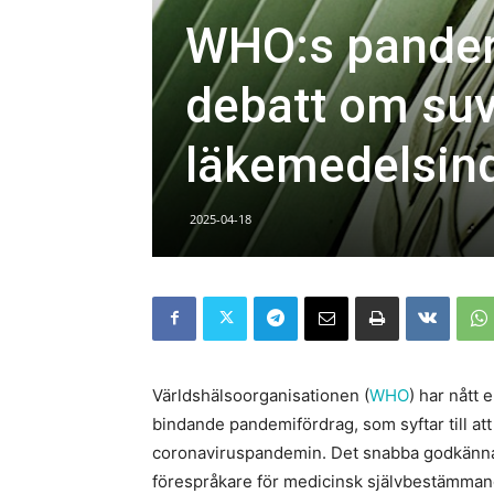
WHO:s pandem
debatt om suv
läkemedelsind
2025-04-18
Världshälsoorganisationen (
WHO
) har nått 
bindande pandemifördrag, som syftar till att 
coronaviruspandemin. Det snabba godkännande
förespråkare för medicinsk självbestämmande