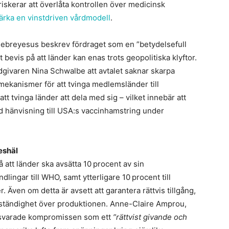
riskerar att överlåta kontrollen över medicinsk
ärka en vinstdriven vårdmodell
.
breyesus beskrev fördraget som en ”betydelsefull
t bevis på att länder kan enas trots geopolitiska klyftor.
dgivaren Nina Schwalbe att avtalet saknar skarpa
 mekanismer för att tvinga medlemsländer till
 att tvinga länder att dela med sig – vilket innebär att
d hänvisning till USA:s vaccinhamstring under
eshäl
 att länder ska avsätta 10 procent av sin
dlingar till WHO, samt ytterligare 10 procent till
. Även om detta är avsett att garantera rättvis tillgång,
älvständighet över produktionen. Anne-Claire Amprou,
örsvarade kompromissen som ett
”rättvist givande och