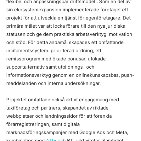
flexibel och anpassningsbar driftsmodell. Som en del av
sin ekosystemexpansion implementerade företaget ett
projekt för att utveckla en tjänst för egenföretagare. Det
primära målet var att locka förare till den nya juridiska
statusen och ge dem praktiska arbetsverktyg, motivation
och stöd. För detta ändamål skapades ett omfattande
incitamentssystem: prioriterad ordning, ett
remissprogram med ökade bonusar, utökade
supportalternativ samt utbildnings- och
informationsverktyg genom en onlinekunskapsbas, push-
meddelanden och interna undersökningar.
Projektet omfattade också aktivt engagemang med
taxiföretag och partners, skapandet av riktade
webbplatser och landningssidor för att förenkla
förarregistreringen, samt digitala
marknadsföringskampanjer med Google Ads och Meta, i
kombination med
ATL- och
BTL-aktiviteter. Samtidigt