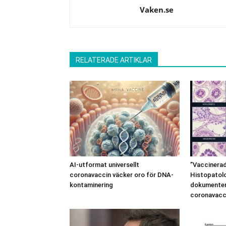
Vaken.se
RELATERADE ARTIKLAR
AI-utformat universellt
”Vaccinerad
coronavaccin väcker oro för DNA-
Histopatolo
kontaminering
dokumentera
coronavacc