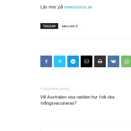
Läs mer på
newsvoice.se
TAGGAR
sars-cov-2
Föregående artikel
Vill Australien visa världen hur folk ska
tvångsvaccineras?