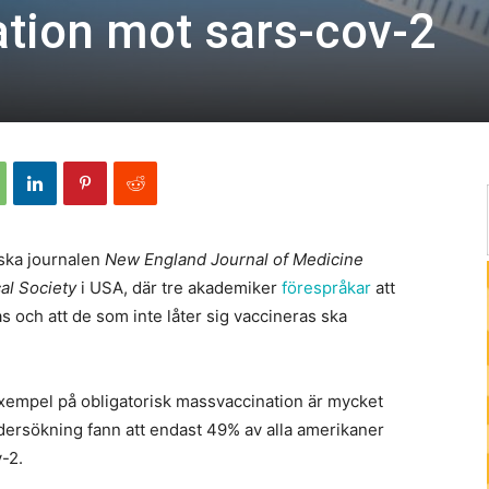
tion mot sars-cov-2
nska journalen
New England Journal of Medicine
al Society
i USA, där tre akademiker
förespråkar
att
s och att de som inte låter sig vaccineras ska
xempel på obligatorisk massvaccination är mycket
undersökning fann att endast 49% av alla amerikaner
v-2.