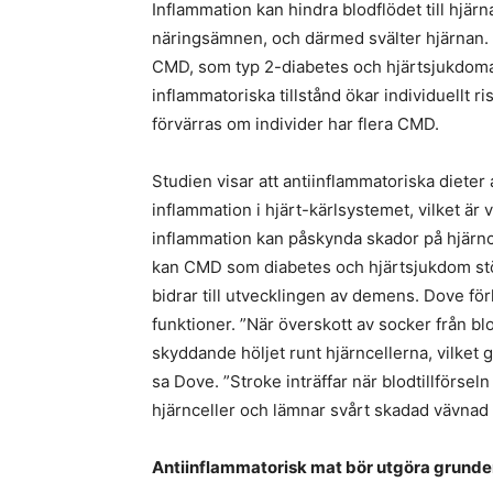
Inflammation kan hindra blodflödet till hjärn
näringsämnen, och därmed svälter hjärnan. A
CMD, som typ 2-diabetes och hjärtsjukdoma
inflammatoriska tillstånd ökar individuellt r
förvärras om individer har flera CMD.
Studien visar att antiinflammatoriska diete
inflammation i hjärt-kärlsystemet, vilket är
inflammation kan påskynda skador på hjärncel
kan CMD som diabetes och hjärtsjukdom störa
bidrar till utvecklingen av demens. Dove fö
funktioner. ”När överskott av socker från blo
skyddande höljet runt hjärncellerna, vilket 
sa Dove. ”Stroke inträffar när blodtillförseln 
hjärnceller och lämnar svårt skadad vävnad e
Antiinflammatorisk mat bör utgöra grunden f