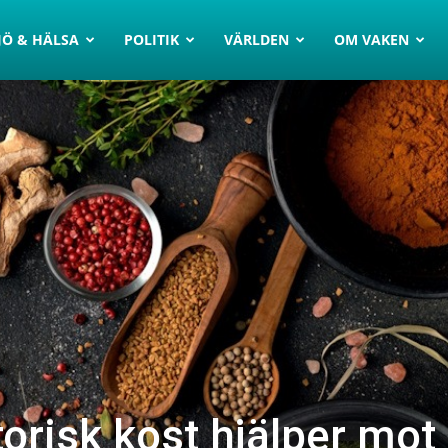
JÖ & HÄLSA
POLITIK
VÄRLDEN
OM VAKEN
orisk kost hjälper mot