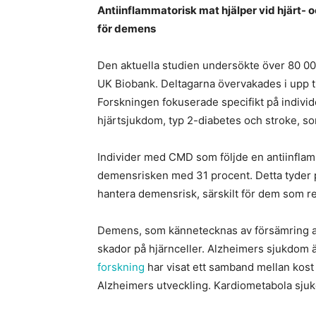
Antiinflammatorisk mat hjälper vid hjärt
för demens
Den aktuella studien undersökte över 80 000
UK Biobank. Deltagarna övervakades i upp ti
Forskningen fokuserade specifikt på indiv
hjärtsjukdom, typ 2-diabetes och stroke, so
Individer med CMD som följde en antiinfla
demensrisken med 31 procent. Detta tyder på
hantera demensrisk, särskilt för dem som re
Demens, som kännetecknas av försämring av
skador på hjärnceller. Alzheimers sjukdom
forskning
har visat ett samband mellan kos
Alzheimers utveckling. Kardiometabola sjuk