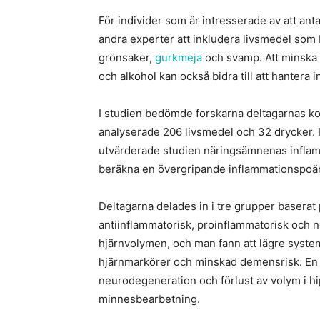
För individer som är intresserade av att a
andra experter att inkludera livsmedel som bär
grönsaker,
gurkmeja
och svamp. Att minska i
och alkohol kan också bidra till att hantera 
I studien bedömde forskarna deltagarnas ko
analyserade 206 livsmedel och 32 drycker. Is
utvärderade studien näringsämnenas inflam
beräkna en övergripande inflammationspoäng
Deltagarna delades in i tre grupper baserat
antiinflammatorisk, proinflammatorisk och n
hjärnvolymen, och man fann att lägre syste
hjärnmarkörer och minskad demensrisk. En i
neurodegeneration och förlust av volym i h
minnesbearbetning.