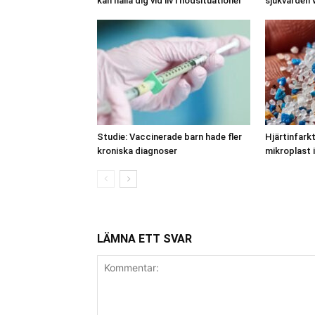
kan hålla dig vid liv i nödsituationer
sjukvården 
Studie: Vaccinerade barn hade fler
Hjärtinfark
kroniska diagnoser
mikroplast 
LÄMNA ETT SVAR