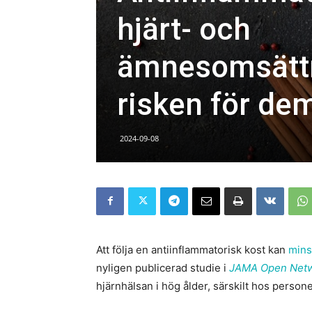
hjärt- och
ämnesomsättn
risken för de
2024-09-08
Att följa en antiinflammatorisk kost kan
mins
nyligen publicerad studie i
JAMA Open Net
hjärnhälsan i hög ålder, särskilt hos perso