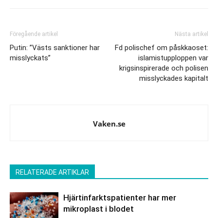
Föregående artikel
Nästa artikel
Putin: ”Västs sanktioner har
Fd polischef om påskkaoset:
misslyckats”
islamistupploppen var
krigsinspirerade och polisen
misslyckades kapitalt
Vaken.se
RELATERADE ARTIKLAR
Hjärtinfarktspatienter har mer
mikroplast i blodet