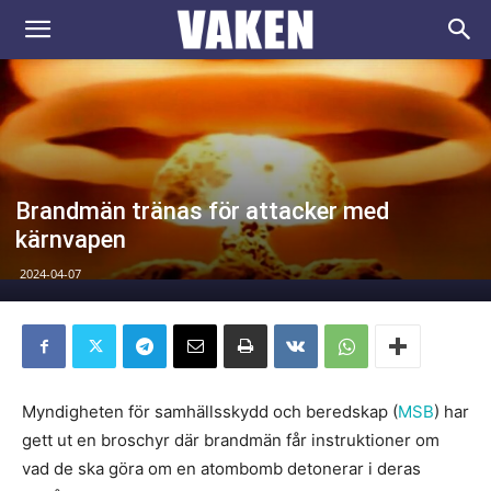
VAKEN.se
Brandmän tränas för attacker med
kärnvapen
2024-04-07
Myndigheten för samhällsskydd och beredskap (
MSB
) har
gett ut en broschyr där brandmän får instruktioner om
vad de ska göra om en atombomb detonerar i deras