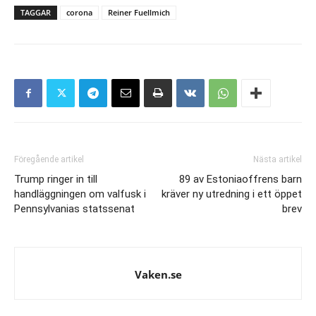
TAGGAR
corona
Reiner Fuellmich
Föregående artikel
Nästa artikel
Trump ringer in till
89 av Estoniaoffrens barn
handläggningen om valfusk i
kräver ny utredning i ett öppet
Pennsylvanias statssenat
brev
Vaken.se