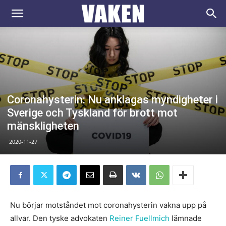
VAKEN.se
Coronahysterin: Nu anklagas myndigheter i
Sverige och Tyskland för brott mot
mänskligheten
2020-11-27
Nu börjar motståndet mot coronahysterin vakna upp på
allvar. Den tyske advokaten
Reiner Fuellmich
lämnade