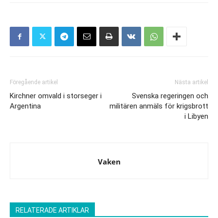
Föregående artikel
Nästa artikel
Kirchner omvald i storseger i
Svenska regeringen och
Argentina
militären anmäls för krigsbrott
i Libyen
Vaken
RELATERADE ARTIKLAR