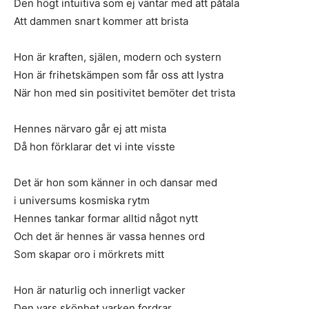
Den högt intuitiva som ej väntar med att påtala
Att dammen snart kommer att brista
Hon är kraften, själen, modern och systern
Hon är frihetskämpen som får oss att lystra
När hon med sin positivitet bemöter det trista
Hennes närvaro går ej att mista
Då hon förklarar det vi inte visste
Det är hon som känner in och dansar med
i universums kosmiska rytm
Hennes tankar formar alltid något nytt
Och det är hennes är vassa hennes ord
Som skapar oro i mörkrets mitt
Hon är naturlig och innerligt vacker
Den vars skönhet varken fordrar