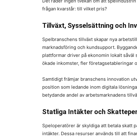
Det råder ingen tvekan om att spelindustri
frågan kvarstår: till vilket pris?
Tillväxt, Sysselsättning och In
Spelbranschens tillväxt skapar nya arbetstillf
marknadsföring och kundsupport. Byggandet 
plattformar driver på ekonomin lokalt såvä
ökade inkomster, fler företagsetableringar o
Samtidigt främjar branschens innovation utv
position som ledande inom digitala lösningar.
betydande andel av arbetsmarknadens tillväx
Statliga Intäkter och Skattepe
Speloperatörer är skyldiga att betala skatt p
intäkter. Dessa resurser används till att fina