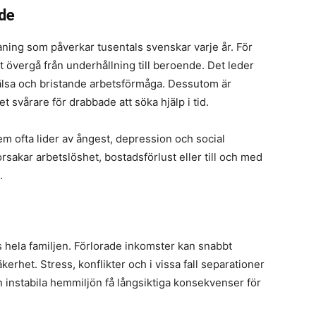
nde
ning som påverkar tusentals svenskar varje år. För
 övergå från underhållning till beroende. Det leder
hälsa och bristande arbetsförmåga. Dessutom är
t svårare för drabbade att söka hjälp i tid.
m ofta lider av ångest, depression och social
 orsakar arbetslöshet, bostadsförlust eller till och med
.
s hela familjen. Förlorade inkomster kan snabbt
rhet. Stress, konflikter och i vissa fall separationer
en instabila hemmiljön få långsiktiga konsekvenser för