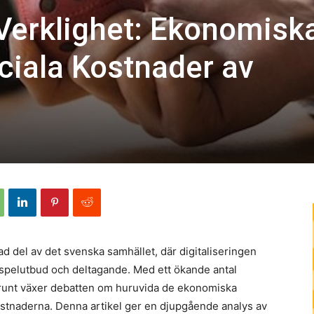
Verklighet: Ekonomisk
ciala Kostnader av
ad del av det svenska samhället, där digitaliseringen
 spelutbud och deltagande. Med ett ökande antal
et runt växer debatten om huruvida de ekonomiska
ostnaderna. Denna artikel ger en djupgående analys av