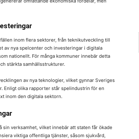
n genererar omfattande ekonomiska fördelar, men
vesteringar
ällen inom flera sektorer, från teknikutveckling till
av nya spelcenter och investeringar i digitala
l som nationellt. För många kommuner innebär detta
ch stärkta samhällsstrukturer.
ecklingen av nya teknologier, vilket gynnar Sveriges
 Enligt olika rapporter står spelindustrin för en
t inom den digitala sektorn.
ngar
å sin verksamhet, vilket innebär att staten får ökade
nsiera viktiga offentliga tjänster, såsom sjukvård,