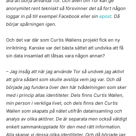
alla att börja använda Tor. Och även om Tor kan ge
anonymitet rent tekniskt så försvinner det så fort någon
loggar in på till exempel Facebook eller sin
epost
. Då
börjar spårningen igen.
Och det var där som Curtis Wallens projekt fick en ny
inriktning. Kanske var det bästa sättet att undvika att få
sin data insamlad att låtsas vara någon annan?
– Jag insåg att när jag använde Tor så undvek jag aktivt
att göra sådant som skulle avslöja vem jag var. Och då
började jag fundera över den här tvådelningen som sker
med i princip allas identiteter. Dels finns Curtis Wallen,
min person i verkliga livet, och dels finns den Curtis
Wallen som skapats på nätet utifrån datainsamling och
analys av olika aktörer. De är separata men också väldigt
enkelt sammankopplade för den med rätt information.
Alla skapar vi dessa olika identiteter. Och då började jag