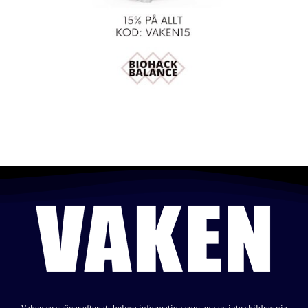
Vaken.se strävar efter att belysa information som annars inte skildras via