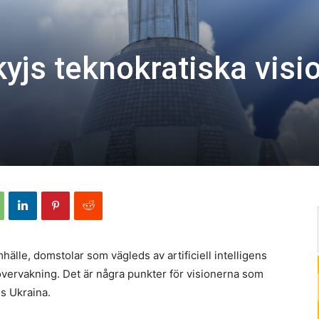
yjs teknokratiska visi
älle, domstolar som vägleds av artificiell intelligens
övervakning. Det är några punkter för visionerna som
ns Ukraina.