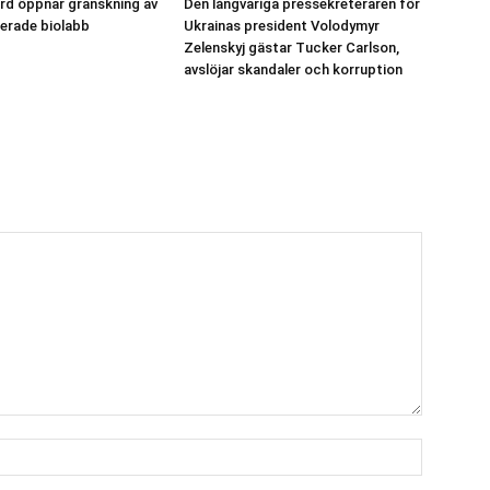
rd öppnar granskning av
Den långvariga pressekreteraren för
erade biolabb
Ukrainas president Volodymyr
Zelenskyj gästar Tucker Carlson,
avslöjar skandaler och korruption