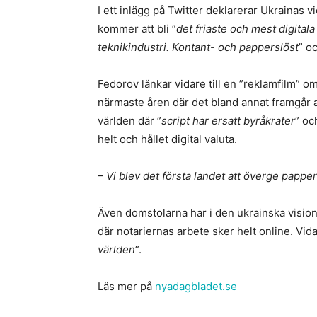
I ett inlägg på Twitter deklarerar Ukrainas 
kommer att bli ”
det friaste och mest digital
teknikindustri. Kontant- och papperslöst
” oc
Fedorov länkar vidare till en ”reklamfilm” 
närmaste åren där det bland annat framgår a
världen där ”
script har ersatt byråkrater
” oc
helt och hållet digital valuta.
– Vi blev det första landet att överge papp
Även domstolarna har i den ukrainska visione
där notariernas arbete sker helt online. Vida
världen
”.
Läs mer på
nyadagbladet.se