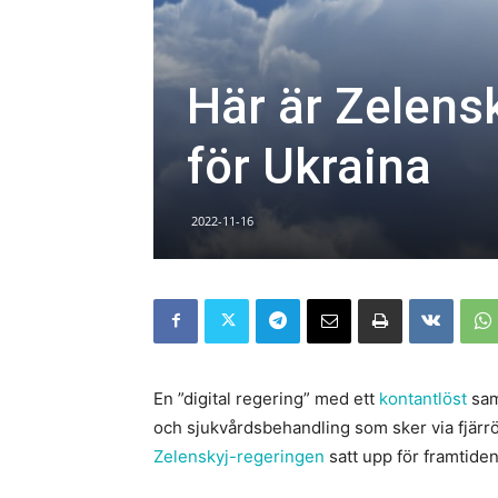
Här är Zelensk
för Ukraina
2022-11-16
En ”digital regering” med ett
kontantlöst
samh
och sjukvårdsbehandling som sker via fjärr
Zelenskyj-regeringen
satt upp för framtide