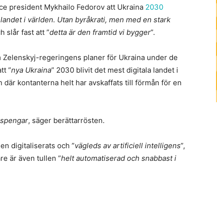
vice president Mykhailo Fedorov att Ukraina
2030
a landet i världen. Utan byråkrati, men med en stark
h slår fast att ”
detta är den framtid vi bygger
”.
om Zelenskyj-regeringens planer för Ukraina under de
tt ”
nya Ukraina
” 2030 blivit det mest digitala landet i
h där kontanterna helt har avskaffats till förmån för en
erspengar
, säger berättarrösten.
n digitaliserats och ”
vägleds av artificiell intelligens
”,
re är även tullen ”
helt automatiserad och snabbast i