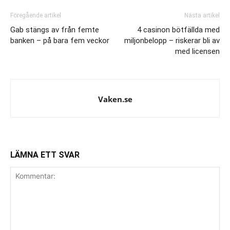
Föregående artikel
Nästa artikel
Gab stängs av från femte
4 casinon bötfällda med
banken – på bara fem veckor
miljonbelopp – riskerar bli av
med licensen
Vaken.se
LÄMNA ETT SVAR