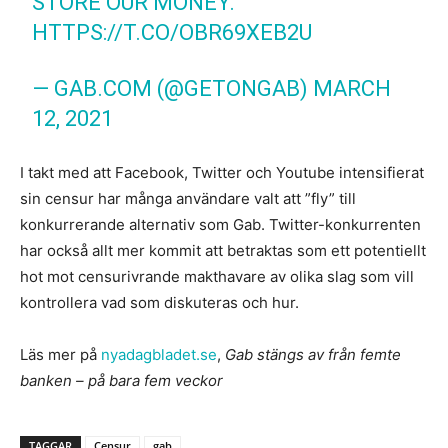
STORE OUR MONEY.
HTTPS://T.CO/OBR69XEB2U
— GAB.COM (@GETONGAB) MARCH
12, 2021
I takt med att Facebook, Twitter och Youtube intensifierat
sin censur har många användare valt att ”fly” till
konkurrerande alternativ som Gab. Twitter-konkurrenten
har också allt mer kommit att betraktas som ett potentiellt
hot mot censurivrande makthavare av olika slag som vill
kontrollera vad som diskuteras och hur.
Läs mer på
nyadagbladet.se
,
Gab stängs av från femte
banken – på bara fem veckor
TAGGAR
Censur
gab