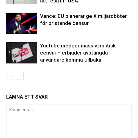
att resa in i USA
Vance: EU planerar ge X miljardböter
för bristande censur
Youtube medger massiv politisk
censur – erbjuder avstängda
användare komma tillbaka
LÄMNA ETT SVAR