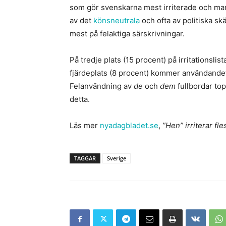
som gör svenskarna mest irriterade och man
av det
könsneutrala
och ofta av politiska sk
mest på felaktiga särskrivningar.
På tredje plats (15 procent) på irritationsl
fjärdeplats (8 procent) kommer användandet
Felanvändning av
de
och
dem
fullbordar to
detta.
Läs mer
nyadagbladet.se
,
”Hen” irriterar fl
TAGGAR
Sverige