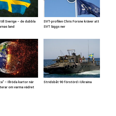
ill Sverige – de dubbla
SVT-profilen Chris Forsne kräver att
rnas land
SVT läggs ner
” – Illröda kartor när
Stridsbåt 90 förstörd i Ukraina
terar om varma vädret