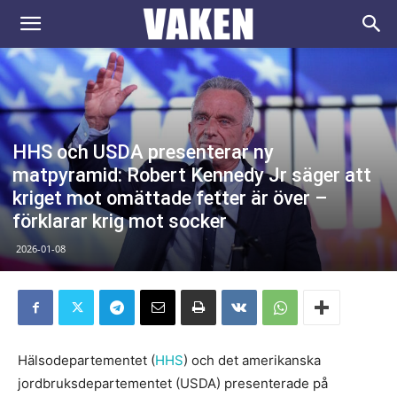
VAKEN.se
HHS och USDA presenterar ny
matpyramid: Robert Kennedy Jr säger att
kriget mot omättade fetter är över –
förklarar krig mot socker
2026-01-08
Hälsodepartementet (
HHS
) och det amerikanska
jordbruksdepartementet (USDA) presenterade på