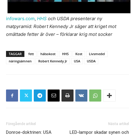
infowars.com
,
HHS
och USDA presenterar ny
matpyramid: Robert Kennedy Jr säger att kriget mot
omättade fetter är över – förklarar krig mot socker
TAGGAR
fett
hälsokost
HHS
Kost
Livsmedel
näringsämnen
Robert Kennedy Jr
USA
USDA
Föregående artikel
Nästa artikel
Donroe-doktrinen: USA
LED-lampor skadar synen och