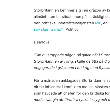
Storbritannien befinner sig i en gråzon av
allmänheten tar situationen på tillräckligt st
den brittiska underrättelsetjänsten
MI6
, enl
spy chief warns”
i Politico.
Dearlove:
“Om du stoppade någon på gatan här i Storb
Storbritannien är i krig, skulle de titta på di
engagerade i gråzonen i ett krig med Ryssla
Förra månaden anklagades Storbrittannien a
direkt inblandat i konflikten mellan Moskv
som hävdade att chefen för den brittiska f
med strategin att förstöra ryska fartyg och