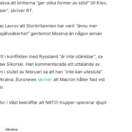
skva att britterna
“ger olika former av stöd”
till Kiev,
ser”
, skriver RT.
ej Lavrov att Storbritannien har varit
“ännu mer
 självsäkerhet”
gentemot Moskva än någon annan
tt i konflikten med Ryssland
“är inte otänkbar”
, sa
law Sikorski. Han kommenterade ett uttalande av
i slutet av februari sa att han
“inte
kan utesluta”
Ukraina.
Euronews
skriver
att Macron håller fast vid
er.
lor i Väst bekräftar att NATO-trupper opererar djupt
Ukraina