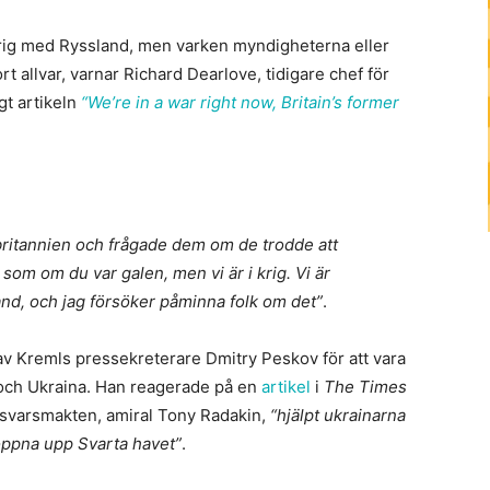
 krig med Ryssland, men varken myndigheterna eller
ort allvar, varnar Richard Dearlove, tidigare chef för
igt artikeln
“We’re in a war right now, Britain’s former
ritannien och frågade dem om de trodde att
g som om du var galen, men vi är i krig. Vi är
nd, och jag försöker påminna folk om det”
.
v Kremls pressekreterare Dmitry Peskov för att vara
a och Ukraina. Han reagerade på en
artikel
i
The Times
örsvarsmakten, amiral Tony Radakin,
“hjälpt ukrainarna
 öppna upp Svarta havet”
.