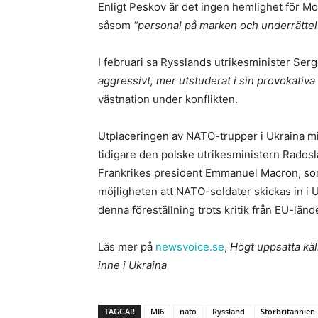
Enligt Peskov är det ingen hemlighet för Mo
såsom
“personal på marken och underrättel
I februari sa Rysslands utrikesminister Serg
aggressivt, mer utstuderat i sin provokativa
västnation under konflikten.
Utplaceringen av NATO-trupper i Ukraina mi
tidigare den polske utrikesministern Rados
Frankrikes president Emmanuel Macron, som 
möjligheten att NATO-soldater skickas in i 
denna föreställning trots kritik från EU-länd
Läs mer på
newsvoice.se
,
Högt uppsatta käl
inne i Ukraina
TAGGAR
MI6
nato
Ryssland
Storbritannien