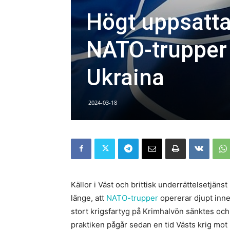
Högt uppsatta 
NATO-trupper 
Ukraina
2024-03-18
Källor i Väst och brittisk underrättelsetjän
länge, att
NATO-trupper
opererar djupt inne
stort krigsfartyg på Krimhalvön sänktes och
praktiken pågår sedan en tid Västs krig mot