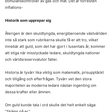
stimulanskontroller av gas och mat. Det
är
förresten
inflations-
Historik som upprepar sig
Återigen är den skuldtyngda, energiberoende västvärlden
inte så stark som rubrikerna skulle få er att tro, vilket
innebär att guld, som det har gjort i tusentals år, kommer
att stiga när misslyckade ledare, skuldtyngda nationer
och världsreservvalutor faller.
Historia är tyvärr lika viktig som matematik, prisupptäckt
och tillgång och efterfrågan. Tyvärr vet den stora
majoriteten av moderna ledare nästan ingenting om
dessa krafter eller ämnen.
Om guld kunde tala i ord skulle det helt enkelt säga:
”Skäms på er.”