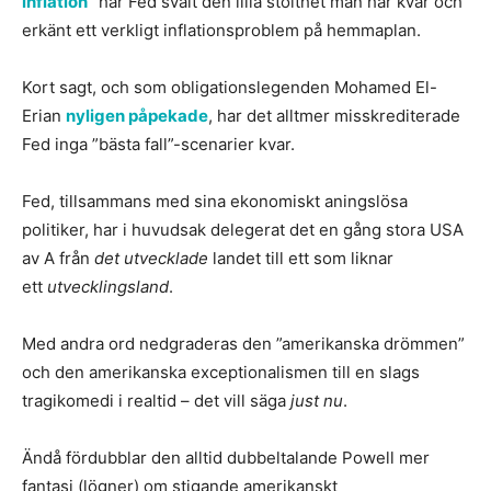
inflation”
har Fed svalt den lilla stolthet man har kvar och
erkänt ett verkligt inflationsproblem på hemmaplan.
Kort sagt, och som obligationslegenden Mohamed El-
Erian
nyligen påpekade
, har det alltmer misskrediterade
Fed inga ”bästa fall”-scenarier kvar.
Fed, tillsammans med sina ekonomiskt aningslösa
politiker, har i huvudsak delegerat det en gång stora USA
av A från
det utvecklade
landet till ett som liknar
ett
utvecklingsland
.
Med andra ord nedgraderas den ”amerikanska drömmen”
och den amerikanska exceptionalismen till en slags
tragikomedi i realtid – det vill säga
just nu
.
Ändå fördubblar den alltid dubbeltalande Powell mer
fantasi (lögner) om stigande amerikanskt