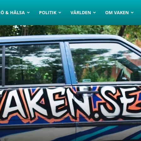
JÖ & HÄLSA
POLITIK
VÄRLDEN
OM VAKEN