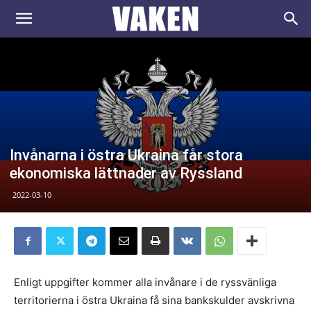
VAKEN.se
Invånarna i östra Ukraina får stora
ekonomiska lättnader av Ryssland
2022-03-10
Enligt uppgifter kommer alla invånare i de ryssvänliga
territorierna i östra Ukraina få sina bankskulder avskrivna