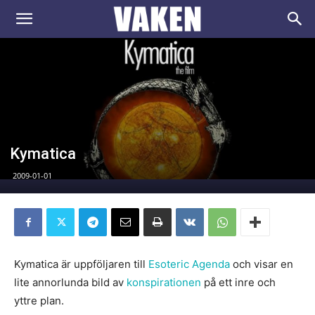
VAKEN.se
Kymatica
2009-01-01
Kymatica är uppföljaren till
Esoteric Agenda
och visar en
lite annorlunda bild av
konspirationen
på ett inre och
yttre plan.