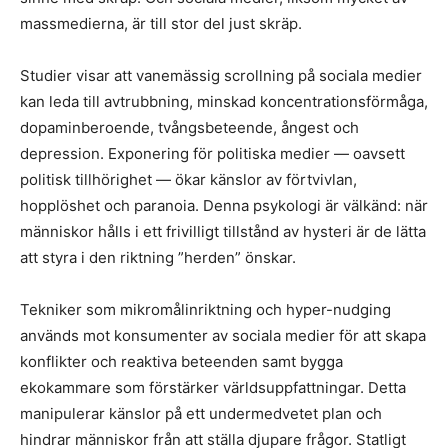
massmedierna, är till stor del just skräp.
Studier visar att vanemässig scrollning på sociala medier
kan leda till avtrubbning, minskad koncentrationsförmåga,
dopaminberoende, tvångsbeteende, ångest och
depression. Exponering för politiska medier — oavsett
politisk tillhörighet — ökar känslor av förtvivlan,
hopplöshet och paranoia. Denna psykologi är välkänd: när
människor hålls i ett frivilligt tillstånd av hysteri är de lätta
att styra i den riktning ”herden” önskar.
Tekniker som mikromålinriktning och hyper-nudging
används mot konsumenter av sociala medier för att skapa
konflikter och reaktiva beteenden samt bygga
ekokammare som förstärker världsuppfattningar. Detta
manipulerar känslor på ett undermedvetet plan och
hindrar människor från att ställa djupare frågor. Statligt