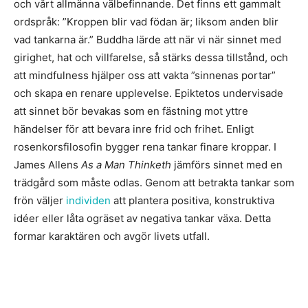
och vårt allmänna välbefinnande. Det finns ett gammalt
ordspråk: ”Kroppen blir vad födan är; liksom anden blir
vad tankarna är.” Buddha lärde att när vi när sinnet med
girighet, hat och villfarelse, så stärks dessa tillstånd, och
att mindfulness hjälper oss att vakta ”sinnenas portar”
och skapa en renare upplevelse. Epiktetos undervisade
att sinnet bör bevakas som en fästning mot yttre
händelser för att bevara inre frid och frihet. Enligt
rosenkorsfilosofin bygger rena tankar finare kroppar. I
James Allens
As a Man Thinketh
jämförs sinnet med en
trädgård som måste odlas. Genom att betrakta tankar som
frön väljer
individen
att plantera positiva, konstruktiva
idéer eller låta ogräset av negativa tankar växa. Detta
formar karaktären och avgör livets utfall.