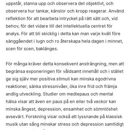
uppstår, stanna upp och observera det objektivt, och
observera hur tankar, känslor och kropp reagerar. Använd
reflektion för att bearbeta intrycket på rätt sätt och, vid
behov, för det vidare till det intellektuella centret för
analys. För att bli skicklig i detta kan man varje kväll före
sänggåendet i lugn och ro återskapa hela dagen i minnet,
scen för scen, baklänges.
För många kräver detta konsekvent ansträngning, men att
begränsa exponeringen för våldsamt innehåll och i stället
ge sig själv mer positiva stimuli kan minska egodrivna
reaktioner, sänka stressnivåer, öka inre frid och främja
andlig utveckling. Studier om mediepaus och mental
hälsa visar att även en paus på en eller två veckor kan
minska ångest, depression, ensamhet och sömnlöshet
avsevärt. Forskning visar också att lyssnande på klassisk
musik utan sång minskar stress och depression samtidigt