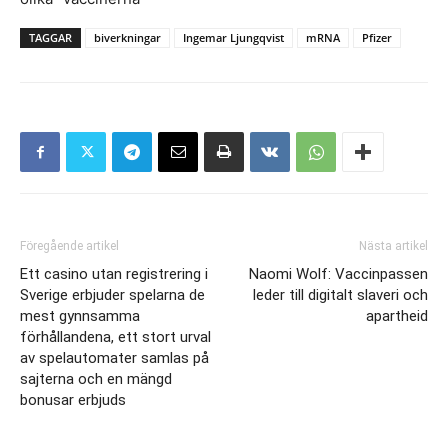
TAGGAR
biverkningar
Ingemar Ljungqvist
mRNA
Pfizer
Föregående artikel
Nästa artikel
Ett casino utan registrering i
Naomi Wolf: Vaccinpassen
Sverige erbjuder spelarna de
leder till digitalt slaveri och
mest gynnsamma
apartheid
förhållandena, ett stort urval
av spelautomater samlas på
sajterna och en mängd
bonusar erbjuds