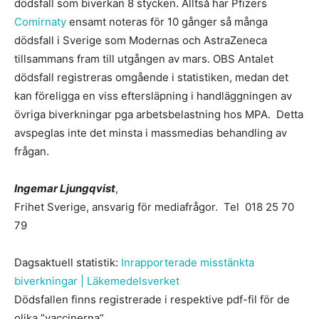
dödsfall som biverkan 8 stycken. Alltså har Pfizers
Comirnaty
ensamt noteras för 10 gånger så många
dödsfall i Sverige som Modernas och AstraZeneca
tillsammans fram till utgången av mars. OBS Antalet
dödsfall registreras omgående i statistiken, medan det
kan föreligga en viss eftersläpning i handläggningen av
övriga biverkningar pga arbetsbelastning hos MPA. Detta
avspeglas inte det minsta i massmedias behandling av
frågan.
Ingemar Ljungqvist
,
Frihet Sverige, ansvarig för mediafrågor. Tel 018 25 70
79
Dagsaktuell statistik:
Inrapporterade misstänkta
biverkningar | Läkemedelsverket
Dödsfallen finns registrerade i respektive pdf-fil för de
olika ”vaccinerna”