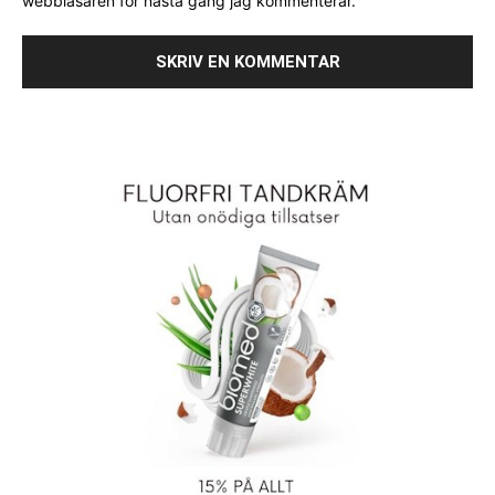
webbläsaren för nästa gång jag kommenterar.