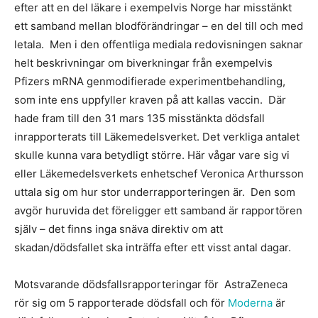
efter att en del läkare i exempelvis Norge har misstänkt
ett samband mellan blodförändringar – en del till och med
letala. Men i den offentliga mediala redovisningen saknar
helt beskrivningar om biverkningar från exempelvis
Pfizers mRNA genmodifierade experimentbehandling,
som inte ens uppfyller kraven på att kallas vaccin. Där
hade fram till den 31 mars 135 misstänkta dödsfall
inrapporterats till Läkemedelsverket. Det verkliga antalet
skulle kunna vara betydligt större. Här vågar vare sig vi
eller Läkemedelsverkets enhetschef Veronica Arthursson
uttala sig om hur stor underrapporteringen är. Den som
avgör huruvida det föreligger ett samband är rapportören
själv – det finns inga snäva direktiv om att
skadan/dödsfallet ska inträffa efter ett visst antal dagar.
Motsvarande dödsfallsrapporteringar för AstraZeneca
rör sig om 5 rapporterade dödsfall och för
Moderna
är