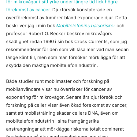
för mikrovågor i sitt yrke under längre tid fick högre
förekomst av cancer
. Djurförsök konstaterade en
överförekomst av tumörer bland exponerade djur. Detta
beskriver jag i min bok
Mobiltelefonins hälsorisker
och
professor Robert O. Becker beskrev mikrovågors
skadlighet redan 1990 i sin bok Cross Currents, som jag
rekommenderar för den som vill läsa mer vad man sedan
länge känt till, men som man försöker mörklägga för att
skydda den mäktiga mobiltelefonindustrin.
Både studier runt mobilmaster och forskning på
mobilanvändare visar nu överrisker för cancer av
exponering för mikrovågor. Senare års djurförsök och
forskning på celler visar även ökad förekomst av cancer,
samt att mobilstrålning skadar cellers DNA, även om
mobiltelefonindutstrin i sina framgångsrika
ansträngningar att mörklägga riskerna totalt dominerat
forskningen på djur med resultat som inte visar