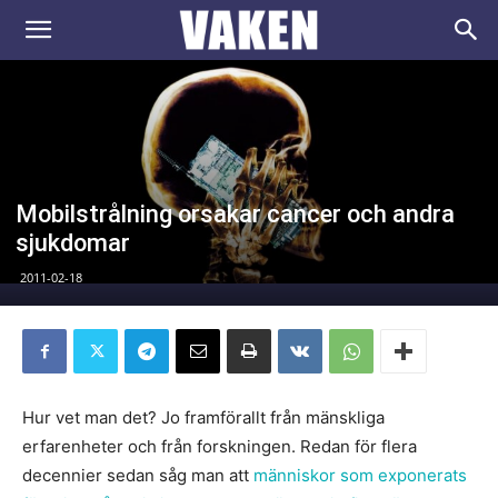
VAKEN.se
Mobilstrålning orsakar cancer och andra
sjukdomar
2011-02-18
Hur vet man det? Jo framförallt från mänskliga
erfarenheter och från forskningen. Redan för flera
decennier sedan såg man att
människor som exponerats