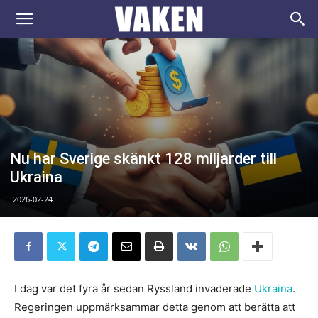
VAKEN.se
Nu har Sverige skänkt 128 miljarder till
Ukraina
2026-02-24
I dag var det fyra år sedan Ryssland invaderade
Ukraina
.
Regeringen uppmärksammar detta genom att berätta att