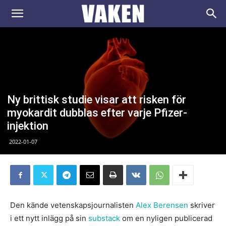
VAKEN.se
Ny brittisk studie visar att risken för
myokardit dubblas efter varje Pfizer-
injektion
2022-01-07
Den kände vetenskapsjournalisten
Alex Berensen
skriver
i ett nytt inlägg på sin
substack
om en nyligen publicerad