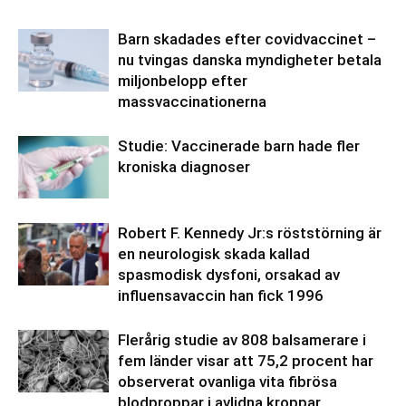
Barn skadades efter covidvaccinet –
nu tvingas danska myndigheter betala
miljonbelopp efter
massvaccinationerna
Studie: Vaccinerade barn hade fler
kroniska diagnoser
Robert F. Kennedy Jr:s röststörning är
en neurologisk skada kallad
spasmodisk dysfoni, orsakad av
influensavaccin han fick 1996
Flerårig studie av 808 balsamerare i
fem länder visar att 75,2 procent har
observerat ovanliga vita fibrösa
blodproppar i avlidna kroppar