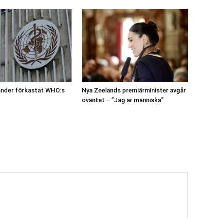
länder förkastat WHO:s
Nya Zeelands premiärminister avgår
oväntat – ”Jag är människa”