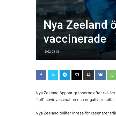
Nya Zeeland ö
vaccinerade
2022-05-03
Nya Zeeland öppnar gränserna efter två års 
”full” covidvaccination och negativt resultat
Nya Zeeland tillåter inresa för resenärer f