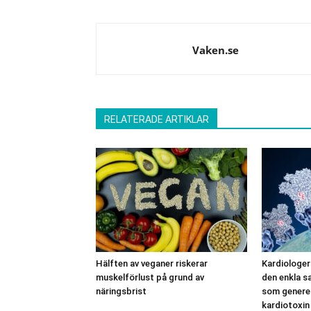
Vaken.se
RELATERADE ARTIKLAR
Hälften av veganer riskerar
Kardiologer
muskelförlust på grund av
den enkla s
näringsbrist
som generer
kardiotoxin