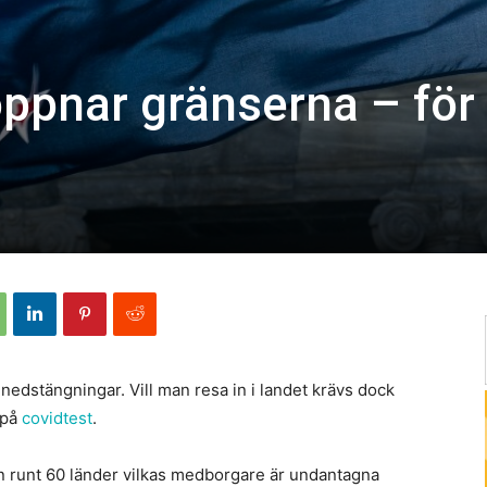
ppnar gränserna – för
nedstängningar. Vill man resa in i landet krävs dock
 på
covidtest
.
rån runt 60 länder vilkas medborgare är undantagna