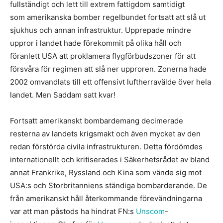
fullständigt och lett till extrem fattigdom samtidigt
som amerikanska bomber regelbundet fortsatt att slå ut
sjukhus och annan infrastruktur. Upprepade mindre
uppror i landet hade förekommit på olika håll och
föranlett USA att proklamera flygförbudszoner för att
försvåra för regimen att slå ner upproren. Zonerna hade
2002 omvandlats till ett offensivt luftherravälde över hela
landet. Men Saddam satt kvar!
Fortsatt amerikanskt bombardemang decimerade
resterna av landets krigsmakt och även mycket av den
redan förstörda civila infrastrukturen. Detta fördömdes
internationellt och kritiserades i Säkerhetsrådet av bland
annat Frankrike, Ryssland och Kina som vände sig mot
USA:s och Storbritanniens ständiga bombarderande. De
från amerikanskt håll återkommande förevändningarna
var att man påstods ha hindrat FN:s
Unscom
-