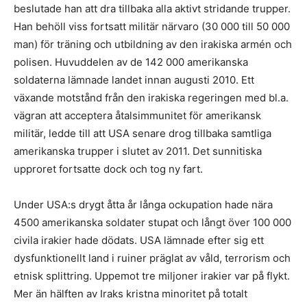
beslutade han att dra tillbaka alla aktivt stridande trupper.
Han behöll viss fortsatt militär närvaro (30 000 till 50 000
man) för träning och utbildning av den irakiska armén och
polisen. Huvuddelen av de 142 000 amerikanska
soldaterna lämnade landet innan augusti 2010. Ett
växande motstånd från den irakiska regeringen med bl.a.
vägran att acceptera åtalsimmunitet för amerikansk
militär, ledde till att USA senare drog tillbaka samtliga
amerikanska trupper i slutet av 2011. Det sunnitiska
upproret fortsatte dock och tog ny fart.
Under USA:s drygt åtta år långa ockupation hade nära
4500 amerikanska soldater stupat och långt över 100 000
civila irakier hade dödats. USA lämnade efter sig ett
dysfunktionellt land i ruiner präglat av våld, terrorism och
etnisk splittring. Uppemot tre miljoner irakier var på flykt.
Mer än hälften av Iraks kristna minoritet på totalt