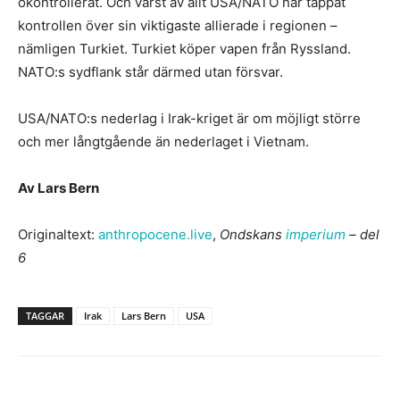
okontrollerat. Och värst av allt USA/NATO har tappat
kontrollen över sin viktigaste allierade i regionen –
nämligen Turkiet. Turkiet köper vapen från Ryssland.
NATO:s sydflank står därmed utan försvar.
USA/NATO:s nederlag i Irak-kriget är om möjligt större
och mer långtgående än nederlaget i Vietnam.
Av Lars Bern
Originaltext:
anthropocene.live
,
Ondskans
imperium
– del
6
TAGGAR
Irak
Lars Bern
USA