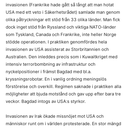
invasionen (Frankrike hade gått så långt att man hotat
USA med ett veto i Säkerhetsrådet) samlade man genom
olika påtryckningar ett stöd från 33 olika länder. Man fick
dock inget stöd från Ryssland och viktiga NATO-länder
som Tyskland, Canada och Frankrike, inte heller Norge
stödde operationen. I praktiken genomfördes hela
invasionen av USA assisterat av Storbritannien och
Australien. Den inleddes precis som i Kuwaitkriget med
intensiv terrorbombning av infrastruktur och
nyckelpositioner i främst Bagdad med bl.a.
kryssningsrobotar. En i vanlig ordning meningslös
förstörelse och overkill. Regimen saknade i praktiken alla
möjligheter att bjuda motstånd och gav upp efter bara tre
veckor. Bagdad intogs av USA:s styrkor.
Invasionen av Irak ökade missnöjet mot USA och
människor runt om i världen protesterade. En stor mängd