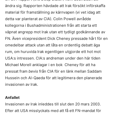
ändra sig. Rapporten hävdade att Irak försökt införskaffa
material för framställning av kärnvapen (vi vet idag att
detta var planterat av CIA). Colin Powell avrådde
kollegorna i Bushadministrationen från att starta ett
väpnat angrepp mot Irak utan ett tydligt godkännande av
FN. Även vicepresident Dick Cheney pressade hårt för en
omedelbar attack utan att låta en ordentlig debatt äga
rum, om huruvida Irak egentligen utgjorde ett hot mot
USA:s intressen. CIA:s andreman under den här tiden
Michael Morell anklagar i en bok Cheney för att ha
pressat fram
bevis
från CIA för en länk mellan Saddam
Hussein och Al-Qaeda för att legitimera den planerade
invasionen av Irak.
Anfallet
Invasionen av Irak inleddes till slut den 20 mars 2003.
Efter att USA misslyckats med att få ett FN-mandat för