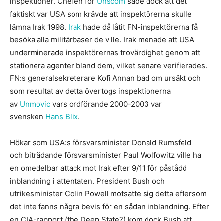
inspektioner. Chefen för
Unscom
sade dock att det
faktiskt var USA som krävde att inspektörerna skulle
lämna Irak 1998.
Irak
hade då låtit FN-inspektörerna få
besöka alla militärbaser de ville. Irak menade att USA
underminerade inspektörernas trovärdighet genom att
stationera agenter bland dem, vilket senare verifierades.
FN:s generalsekreterare Kofi Annan bad om ursäkt och
som resultat av detta övertogs inspektionerna
av
Unmovic
vars ordförande 2000-2003 var
svensken
Hans Blix
.
Hökar som USA:s försvarsminister Donald Rumsfeld
och biträdande försvarsminister Paul Wolfowitz ville ha
en omedelbar attack mot Irak efter 9/11 för påstådd
inblandning i attentaten. President Bush och
utrikesminister Colin Powell motsatte sig detta eftersom
det inte fanns några bevis för en sådan inblandning. Efter
en CIA-rapport (the Deep State?) kom dock Bush att