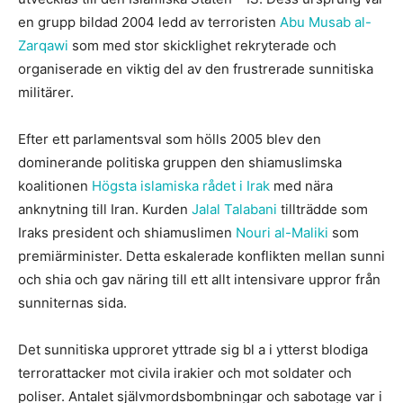
en grupp bildad 2004 ledd av terroristen
Abu Musab al-
Zarqawi
som med stor skicklighet rekryterade och
organiserade en viktig del av den frustrerade sunnitiska
militärer.
Efter ett parlamentsval som hölls 2005 blev den
dominerande politiska gruppen den shiamuslimska
koalitionen
Högsta islamiska rådet i Irak
med nära
anknytning till Iran. Kurden
Jalal Talabani
tillträdde som
Iraks president och shiamuslimen
Nouri al-Maliki
som
premiärminister. Detta eskalerade konflikten mellan sunni
och shia och gav näring till ett allt intensivare uppror från
sunniternas sida.
Det sunnitiska upproret yttrade sig bl a i ytterst blodiga
terrorattacker mot civila irakier och mot soldater och
poliser. Antalet självmordsbombningar och sabotage var i