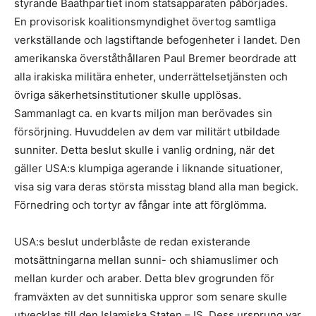
styrande Baathpartiet inom statsapparaten påbörjades.
En provisorisk koalitionsmyndighet övertog samtliga
verkställande och lagstiftande befogenheter i landet. Den
amerikanska överståthållaren Paul Bremer beordrade att
alla irakiska militära enheter, underrättelsetjänsten och
övriga säkerhetsinstitutioner skulle upplösas.
Sammanlagt ca. en kvarts miljon man berövades sin
försörjning. Huvuddelen av dem var militärt utbildade
sunniter. Detta beslut skulle i vanlig ordning, när det
gäller USA:s klumpiga agerande i liknande situationer,
visa sig vara deras största misstag bland alla man begick.
Förnedring och tortyr av fångar inte att förglömma.
USA:s beslut underblåste de redan existerande
motsättningarna mellan sunni- och shiamuslimer och
mellan kurder och araber. Detta blev grogrunden för
framväxten av det sunnitiska uppror som senare skulle
utvecklas till den Islamiska Staten – IS. Dess ursprung var