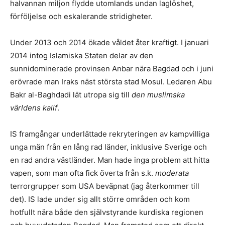
halvannan miljon flydde utomlands undan laglöshet,
förföljelse och eskalerande stridigheter.
Under 2013 och 2014 ökade våldet åter kraftigt. I januari
2014 intog Islamiska Staten delar av den
sunnidominerade provinsen Anbar nära Bagdad och i juni
erövrade man Iraks näst största stad Mosul. Ledaren Abu
Bakr al-Baghdadi lät utropa sig till
den muslimska
världens kalif
.
IS framgångar underlättade rekryteringen av kampvilliga
unga män från en lång rad länder, inklusive Sverige och
en rad andra västländer. Man hade inga problem att hitta
vapen, som man ofta fick överta från s.k.
moderata
terrorgrupper som USA beväpnat (jag återkommer till
det). IS lade under sig allt större områden och kom
hotfullt nära både den självstyrande kurdiska regionen