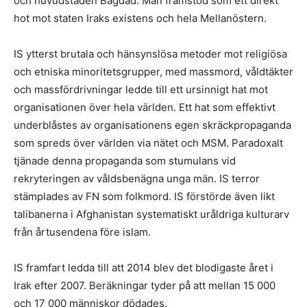
och huvudstaden Bagdad. Man framstod som ett direkt
hot mot staten Iraks existens och hela Mellanöstern.
IS ytterst brutala och hänsynslösa metoder mot religiösa
och etniska minoritetsgrupper, med massmord, våldtäkter
och massfördrivningar ledde till ett ursinnigt hat mot
organisationen över hela världen. Ett hat som effektivt
underblåstes av organisationens egen skräckpropaganda
som spreds över världen via nätet och MSM. Paradoxalt
tjänade denna propaganda som stumulans vid
rekryteringen av våldsbenägna unga män. IS terror
stämplades av FN som folkmord. IS förstörde även likt
talibanerna i Afghanistan systematiskt uråldriga kulturarv
från årtusendena före islam.
IS framfart ledda till att 2014 blev det blodigaste året i
Irak efter 2007. Beräkningar tyder på att mellan 15 000
och 17 000 människor dödades.