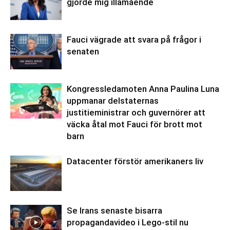
gjorde mig illamående
Fauci vägrade att svara på frågor i
senaten
Kongressledamoten Anna Paulina Luna
uppmanar delstaternas
justitieministrar och guvernörer att
väcka åtal mot Fauci för brott mot
barn
Datacenter förstör amerikaners liv
Se Irans senaste bisarra
propagandavideo i Lego-stil nu