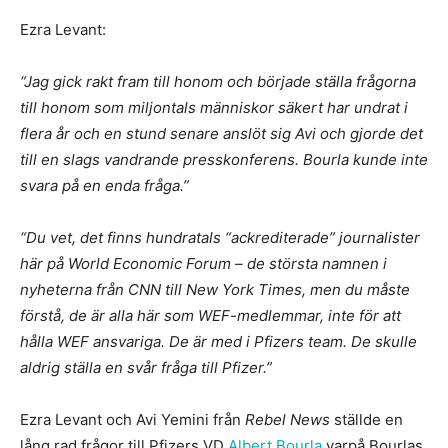
Ezra Levant:
“Jag gick rakt fram till honom och började ställa frågorna
till honom som miljontals människor säkert har undrat i
flera år och en stund senare anslöt sig Avi och gjorde det
till en slags vandrande presskonferens. Bourla kunde inte
svara på en enda fråga.”
“Du vet, det finns hundratals “ackrediterade” journalister
här på World Economic Forum – de största namnen i
nyheterna från CNN till New York Times, men du måste
förstå, de är alla här som WEF-medlemmar, inte för att
hålla WEF ansvariga. De är med i Pfizers team. De skulle
aldrig ställa en svår fråga till Pfizer.”
Ezra Levant och Avi Yemini från
Rebel News
ställde en
lång rad frågor till Pfizers VD
Albert Bourla
varpå Bourlas