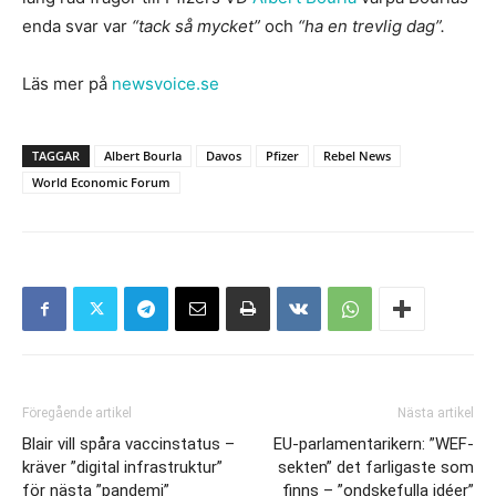
enda svar var
“tack så mycket”
och
“ha en trevlig dag”.
Läs mer på
newsvoice.se
TAGGAR
Albert Bourla
Davos
Pfizer
Rebel News
World Economic Forum
Föregående artikel
Nästa artikel
Blair vill spåra vaccinstatus –
EU-parlamentarikern: ”WEF-
kräver ”digital infrastruktur”
sekten” det farligaste som
för nästa ”pandemi”
finns – ”ondskefulla idéer”