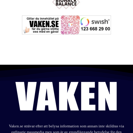
Vaken.se strävar efter att belysa information som annars inte skildras via
ordinarie massmedia men som är av grundläggande betydelse för den