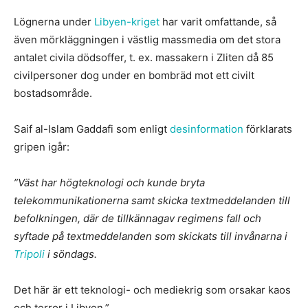
Lögnerna under
Libyen-kriget
har varit omfattande, så
även mörkläggningen i västlig massmedia om det stora
antalet civila dödsoffer, t. ex. massakern i Zliten då 85
civilpersoner dog under en bombräd mot ett civilt
bostadsområde.
Saif al-Islam Gaddafi som enligt
desinformation
förklarats
gripen igår:
”Väst har högteknologi och kunde bryta
telekommunikationerna samt skicka textmeddelanden till
befolkningen, där de tillkännagav regimens fall och
syftade på textmeddelanden som skickats till invånarna i
Tripoli
i söndags.
Det här är ett teknologi- och mediekrig som orsakar kaos
och terror i Libyen.”