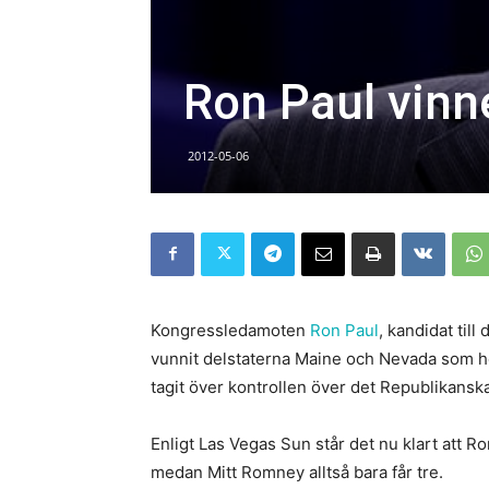
Ron Paul vin
2012-05-06
Kongressledamoten
Ron Paul
, kandidat til
vunnit delstaterna Maine och Nevada som höl
tagit över kontrollen över det Republikanska
Enligt Las Vegas Sun står det nu klart att Ro
medan Mitt Romney alltså bara får tre.