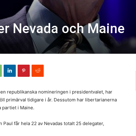
ner Nevada och Maine
l den republikanska nomineringen i presidentvalet, har
l primärval tidigare i år. Dessutom har libertarianerna
 partiet i Maine.
n Paul får hela 22 av Nevadas totalt 25 delegater,