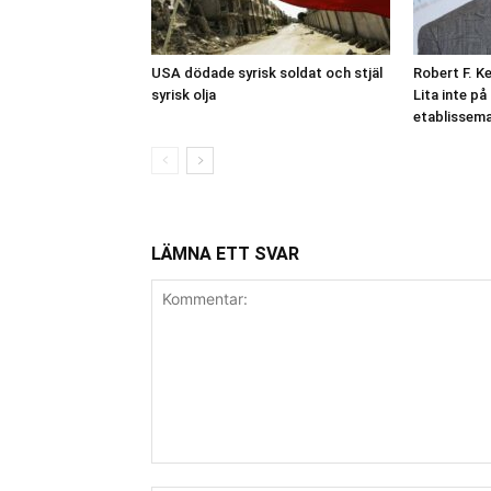
USA dödade syrisk soldat och stjäl
Robert F. K
syrisk olja
Lita inte p
etablissem
LÄMNA ETT SVAR