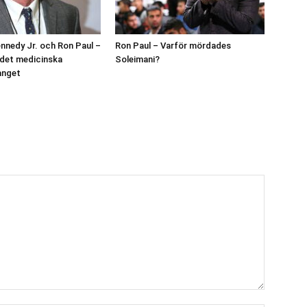
ennedy Jr. och Ron Paul –
Ron Paul – Varför mördades
å det medicinska
Soleimani?
anget