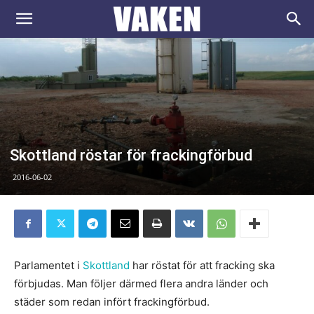
VAKEN.se
Skottland röstar för frackingförbud
2016-06-02
Parlamentet i
Skottland
har röstat för att fracking ska
förbjudas. Man följer därmed flera andra länder och
städer som redan infört frackingförbud.