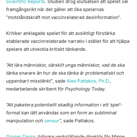
Scientific Reports
. Studien drog slutsatsen att spelet var
framgångsrikt när det gäller att öka spelarnas
”motståndskraft mot vaccinrelaterad desinformation”.
Kritiker anklagade spelet för att avsiktligt förstärka
etablerade vaccinrelaterade narrativ i stället för att hjälpa
spelare att utveckla kritiskt tänkande.
”Att lära människor, särskilt unga människor, vad de ska
tänka snarare än hur de ska tänka är problematiskt och
uppenbart misstänkt”
, sade
Alex Pattakos, Ph.D.
,
medarbetande skribent för
Psychology Today
.
”Att paketera potentiellt skadlig information i ett ’spel’-
format kan lätt användas som en form av subliminal
manipulation och
censur
”,
sade Pattakos.
Ginger Taylor
, tidigare verkställande direktör för Maine