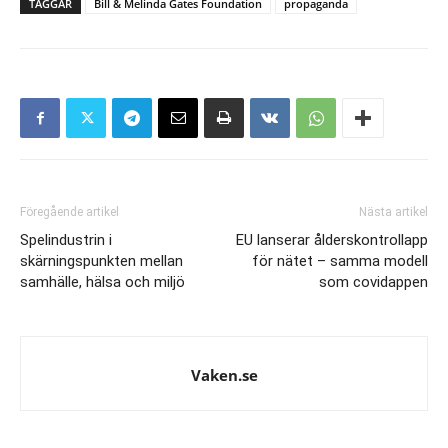
TAGGAR
Bill & Melinda Gates Foundation
propaganda
Föregående artikel
Nästa artikel
Spelindustrin i
EU lanserar ålderskontrollapp
skärningspunkten mellan
för nätet – samma modell
samhälle, hälsa och miljö
som covidappen
Vaken.se