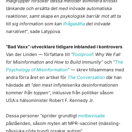
målgrupper försöker dessa metoder eliminera kritiskt
tänkande och ersätta det med inövade automatiska
reaktioner, samt skapa en psykologisk barriär mot att ta
till sig information som kan
ifrågasätta
det inövade
narrativet”
, sade Latypova.
”Bad Vaxx”-utvecklare tidigare inblandad i kontrovers
Van der Linden — författare till
“
Foolproof
: Why We Fall
for Misinformation and How to Build Immunity”
och
“
The
Psychology of Misinformation
”
— skrev tillsammans med
andra förra året en artikel för
The Conversation
där han
hävdade att
”den mest inflytelserika desinformationen
kommer från toppen”
, inklusive från politiker såsom
USA:s hälsominister Robert F. Kennedy Jr.
Dessa personer ”sprider grundligt
motbevisade
påståenden, såsom myten att MPR-vaccinet (mässling-
påssjuka-röda hund) orsakar autism”.