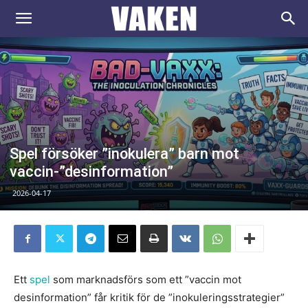
VAKEN.se
Spel försöker ”inokulera” barn mot
vaccin-”desinformation”
2026-04-17
Ett
spel
som marknadsförs som ett ”vaccin mot
desinformation” får kritik för de ”inokuleringsstrategier”