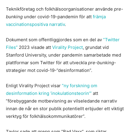
Teknikföretag och folkhälsoorganisationer använde
pre-
bunking
under covid-19-pandemin för att
främja
vaccinationspositiva narrativ
.
Dokument som offentliggjordes som en del av
”Twitter
Files”
2023 visade att
Virality Project
, grundat vid
Stanford University, under pandemin samarbetade med
plattformar som Twitter för att utveckla
pre-bunking
-
strategier mot covid-19-”desinformation”.
Enligt Virality Project visar
”ny forskning om
desinformation kring ’inokulationsteorin’”
att
”förebyggande motbevisning av vilseledande narrativ
innan de når en stor publik potentiellt erbjuder ett viktigt
verktyg för folkhälsokommunikatörer”.
Taylor sade att grepp som ”Bad Vaxx”, som riktar