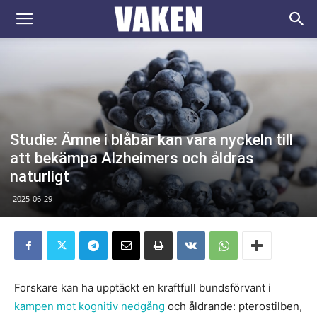
VAKEN.se
Studie: Ämne i blåbär kan vara nyckeln till
att bekämpa Alzheimers och åldras
naturligt
2025-06-29
Forskare kan ha upptäckt en kraftfull bundsförvant i
kampen mot kognitiv nedgång
och åldrande: pterostilben,