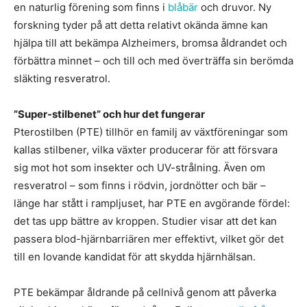
en naturlig förening som finns i
blåbär
och druvor. Ny
forskning tyder på att detta relativt okända ämne kan
hjälpa till att bekämpa Alzheimers, bromsa åldrandet och
förbättra minnet – och till och med överträffa sin berömda
släkting resveratrol.
”Super-stilbenet” och hur det fungerar
Pterostilben (PTE) tillhör en familj av växtföreningar som
kallas stilbener, vilka växter producerar för att försvara
sig mot hot som insekter och UV-strålning. Även om
resveratrol – som finns i rödvin, jordnötter och bär –
länge har stått i rampljuset, har PTE en avgörande fördel:
det tas upp bättre av kroppen. Studier visar att det kan
passera blod-hjärnbarriären mer effektivt, vilket gör det
till en lovande kandidat för att skydda hjärnhälsan.
PTE bekämpar åldrande på cellnivå genom att påverka