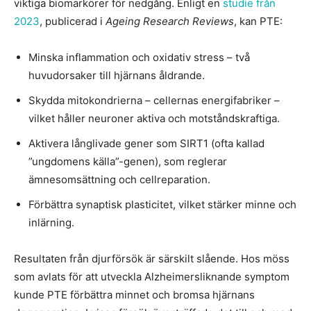
viktiga biomarkörer för nedgång. Enligt en
studie från
2023
, publicerad i
Ageing Research Reviews
, kan PTE:
Minska inflammation och oxidativ stress – två
huvudorsaker till hjärnans åldrande.
Skydda mitokondrierna – cellernas energifabriker –
vilket håller neuroner aktiva och motståndskraftiga.
Aktivera långlivade gener som SIRT1 (ofta kallad
”ungdomens källa”-genen), som reglerar
ämnesomsättning och cellreparation.
Förbättra synaptisk plasticitet, vilket stärker minne och
inlärning.
Resultaten från djurförsök är särskilt slående. Hos möss
som avlats för att utveckla Alzheimersliknande symptom
kunde PTE förbättra minnet och bromsa hjärnans