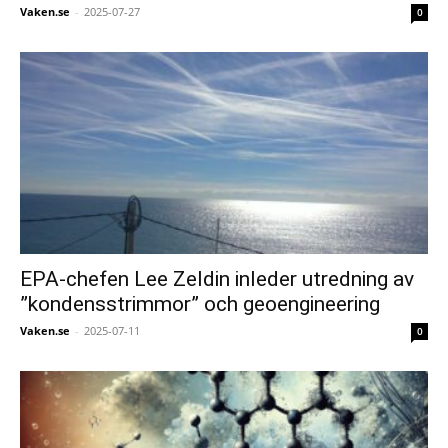
Vaken.se
-
2025-07-27
0
EPA-chefen Lee Zeldin inleder utredning av
”kondensstrimmor” och geoengineering
Vaken.se
-
2025-07-11
0