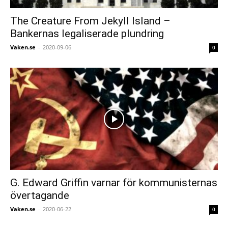
The Creature From Jekyll Island –
Bankernas legaliserade plundring
Vaken.se
-
2020-09-06
0
G. Edward Griffin varnar för kommunisternas
övertagande
Vaken.se
-
2020-06-22
0