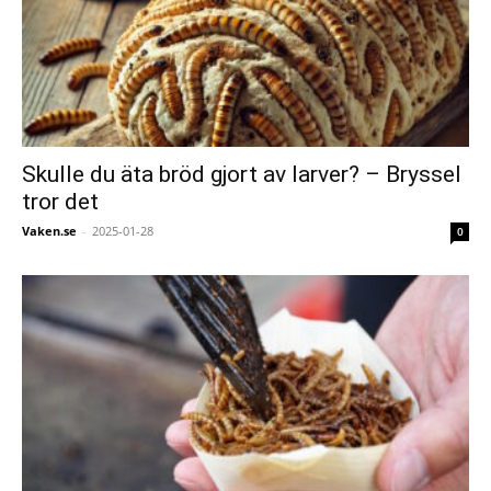
Skulle du äta bröd gjort av larver? – Bryssel
tror det
Vaken.se
-
2025-01-28
0