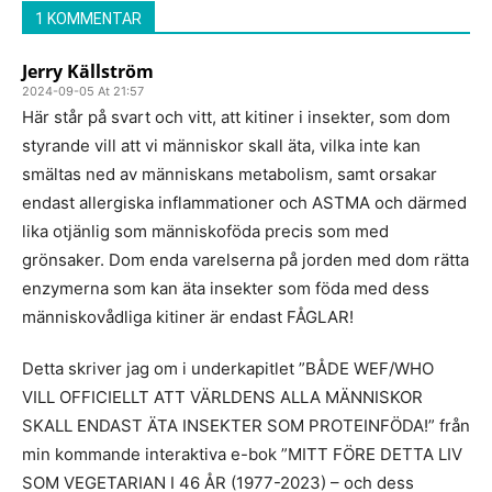
1 KOMMENTAR
Jerry Källström
2024-09-05 At 21:57
Här står på svart och vitt, att kitiner i insekter, som dom
styrande vill att vi människor skall äta, vilka inte kan
smältas ned av människans metabolism, samt orsakar
endast allergiska inflammationer och ASTMA och därmed
lika otjänlig som människoföda precis som med
grönsaker. Dom enda varelserna på jorden med dom rätta
enzymerna som kan äta insekter som föda med dess
människovådliga kitiner är endast FÅGLAR!
Detta skriver jag om i underkapitlet ”BÅDE WEF/WHO
VILL OFFICIELLT ATT VÄRLDENS ALLA MÄNNISKOR
SKALL ENDAST ÄTA INSEKTER SOM PROTEINFÖDA!” från
min kommande interaktiva e-bok ”MITT FÖRE DETTA LIV
SOM VEGETARIAN I 46 ÅR (1977-2023) – och dess