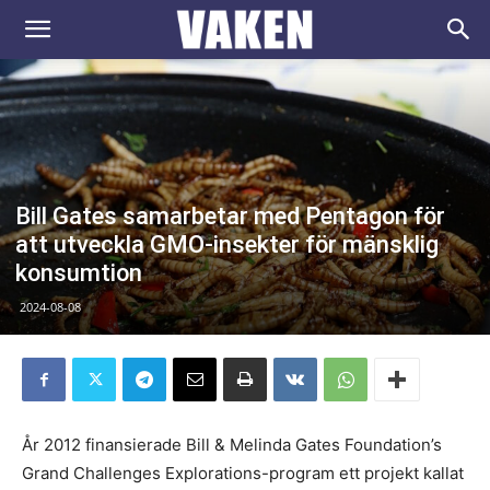
VAKEN.se
Bill Gates samarbetar med Pentagon för
att utveckla GMO-insekter för mänsklig
konsumtion
2024-08-08
År 2012 finansierade Bill & Melinda Gates Foundation’s
Grand Challenges Explorations-program ett projekt kallat