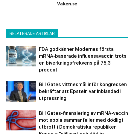
Vaken.se
RELATERADE ARTIKLAR
FDA godkänner Modernas första
mRNA-baserade influensavaccin trots
en biverkningsfrekvens på 75,3
procent
Bill Gates vittnesmål inför kongressen
bekräftar att Epstein var inblandad i
utpressning
Bill Gates-finansiering av mRNA-vaccin
mot ebola sammanfaller med dödligt
utbrott i Demokratiska republiken
Kongo – ”sällsynt och dödlig