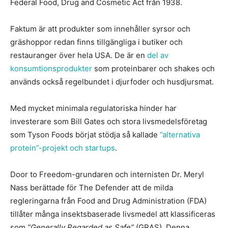
Federal Food, Drug and Cosmetic Act från 1938.
Faktum är att produkter som innehåller syrsor och
gräshoppor redan finns tillgängliga i butiker och
restauranger över hela USA. De är en
del av
konsumtionsprodukter
som proteinbarer och shakes och
används också regelbundet i djurfoder och husdjursmat.
Med mycket minimala regulatoriska hinder har
investerare som Bill Gates och stora livsmedelsföretag
som Tyson Foods börjat stödja så kallade
”alternativa
protein”-projekt och startups
.
Door to Freedom-grundaren och internisten Dr. Meryl
Nass berättade för The Defender att de milda
regleringarna från Food and Drug Administration (FDA)
tillåter många insektsbaserade livsmedel att klassificeras
som
”Generally Regarded as Safe”
(GRAS). Denna