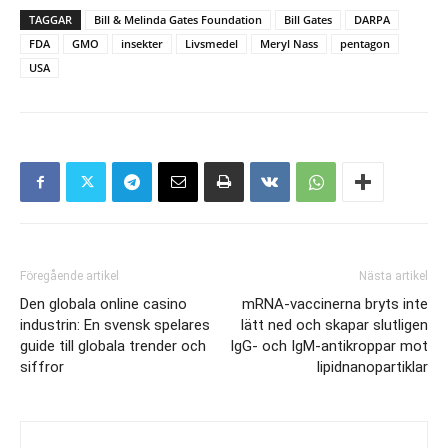
TAGGAR
Bill & Melinda Gates Foundation
Bill Gates
DARPA
FDA
GMO
insekter
Livsmedel
Meryl Nass
pentagon
USA
Föregående artikel
Nästa artikel
Den globala online casino
mRNA-vaccinerna bryts inte
industrin: En svensk spelares
lätt ned och skapar slutligen
guide till globala trender och
IgG- och IgM-antikroppar mot
siffror
lipidnanopartiklar