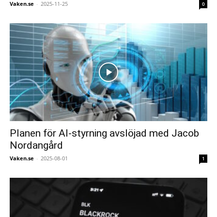
Vaken.se
-
2025-11-25
0
Planen för AI-styrning avslöjad med Jacob
Nordangård
Vaken.se
-
2025-08-01
1