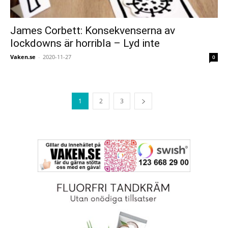
James Corbett: Konsekvenserna av
lockdowns är horribla – Lyd inte
Vaken.se
-
2020-11-27
0
1
2
3