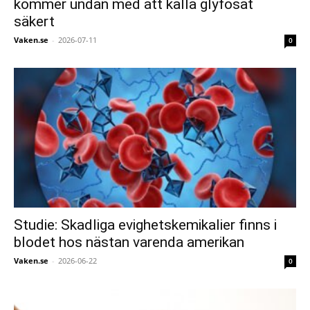
kommer undan med att kalla glyfosat
säkert
Vaken.se
-
2026-07-11
0
Studie: Skadliga evighetskemikalier finns i
blodet hos nästan varenda amerikan
Vaken.se
-
2026-06-22
0