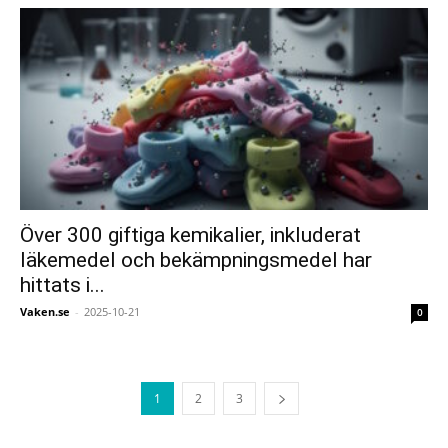
Över 300 giftiga kemikalier, inkluderat
läkemedel och bekämpningsmedel har
hittats i...
Vaken.se
-
2025-10-21
0
1
2
3