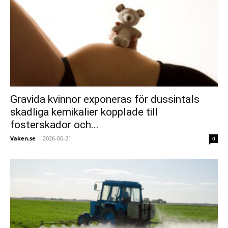
Gravida kvinnor exponeras för dussintals
skadliga kemikalier kopplade till
fosterskador och...
Vaken.se
-
2026-06-21
0