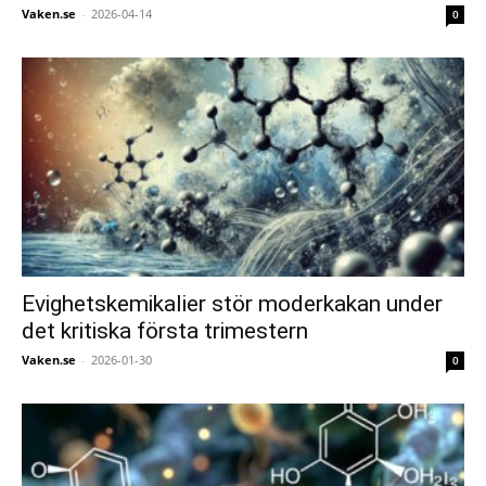
Vaken.se
-
2026-04-14
0
Evighetskemikalier stör moderkakan under
det kritiska första trimestern
Vaken.se
-
2026-01-30
0