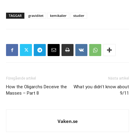
TAGGAR
graviditet
kemikalier
studier
Föregående artikel
Nästa artikel
How the Oligarchs Deceive the
What you didn’t know about
Masses – Part 8
9/11
Vaken.se