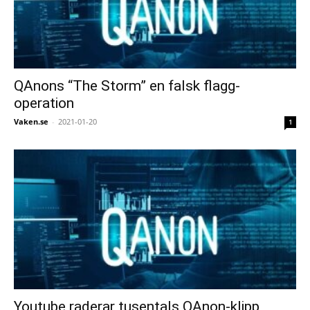
QAnons “The Storm” en falsk flagg-
operation
Vaken.se
-
2021-01-20
1
Youtube raderar tusentals QAnon-klipp