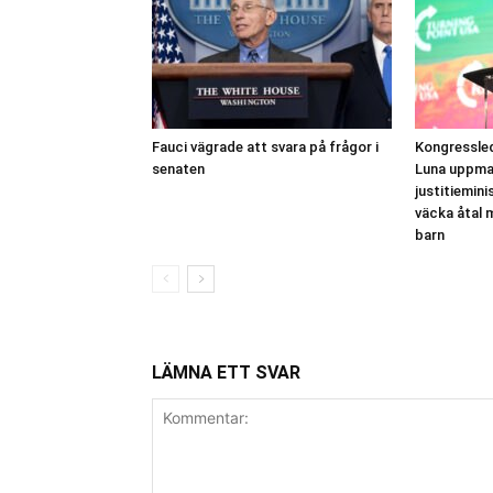
Fauci vägrade att svara på frågor i
Kongressle
senaten
Luna uppma
justitiemini
väcka åtal 
barn
LÄMNA ETT SVAR