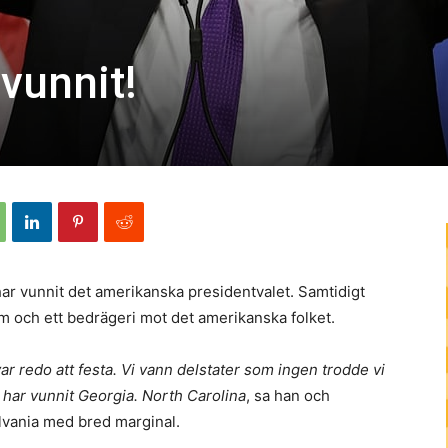
vunnit!
 har vunnit det amerikanska presidentvalet. Samtidigt
m och ett bedrägeri mot det amerikanska folket.
var redo att festa. Vi vann delstater som ingen trodde vi
i har vunnit Georgia. North Carolina
, sa han och
lvania med bred marginal.