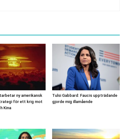
tarbetar ny amerikansk
Tulsi Gabbard: Faucis uppträdande
rategi för ett krig mot
gjorde mig illamående
h Kina