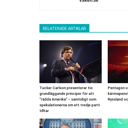
Vaken.se
RELATERADE ARTIKLAR
Tucker Carlson presenterar tio
Pentagon u
grundläggande principer för att
kärnvapenst
”rädda Amerika” – samtidigt som
Ryssland oc
spekulationerna om ett tredje parti
tilltar