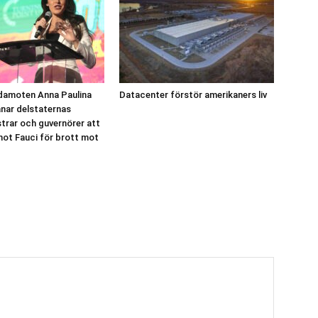
damoten Anna Paulina
Datacenter förstör amerikaners liv
nar delstaternas
strar och guvernörer att
mot Fauci för brott mot