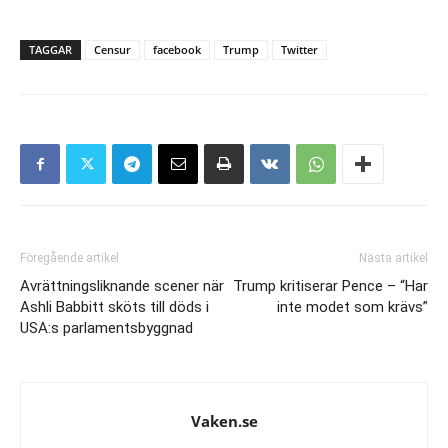
TAGGAR
Censur
facebook
Trump
Twitter
Föregående artikel
Nästa artikel
Avrättningsliknande scener när
Trump kritiserar Pence – “Har
Ashli Babbitt sköts till döds i
inte modet som krävs”
USA:s parlamentsbyggnad
Vaken.se