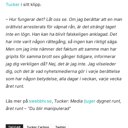
Tucker
i sitt klipp.
– Hur fungerar det? Låt oss se. Om jag berättar att en man
orättvist arresterats för väpnat rån, är det strängt taget
inte en lögn. Han kan ha blivit falskeligen anklagad. Det
har inte varit någon rättegång, så ingen kan riktigt säga.
Men om jag inte nämner det faktum att samme man har
gripits för samma brott sex gånger tidigare, informerar
jag dig verkligen då?
Nej, det är jag inte. Jag vilseleder
dig, och det är vad nyhetsmedierna gör i varje berättelse
som har någon betydelse, alla dagar i veckan, varje vecka
året runt.
Läs mer på
swebbtv.se
,
Tucker: Media
ljuger
dygnet runt,
året runt – ”Du blir manipulerad”
TAGGAR
Tucker Carlson
Twitter