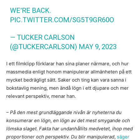
WE’RE BACK.
PIC.TWITTER.COM/SG5T9GR60O
— TUCKER CARLSON
(@TUCKERCARLSON)
MAY 9, 2023
I ett filmklipp förklarar han sina planer närmare, och hur
massmedia enligt honom manipulerar allmänheten på ett
mycket bedrägligt sätt. Saker och ting kan vara sanna i
bokstavlig mening, men ändå lögn i ett djupare och mer
relevant perspektiv, menar han.
– På den mest grundläggande nivån är nyheterna du
konsumerar en lögn, en lögn av det mest smygande och
lömska slaget. Fakta har undanhållits medvetet, ihop med
proportioner och perspektiv. Du blir manipulerad
,
säger