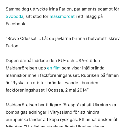
Samma dag uttryckte Irina Farion, parlamentsledamot för
Svoboda
, sitt stöd för
massmordet
i ett inlägg på
Facebook.
”Bravo Odessa! … Låt de jävlarna brinna i helvetet!” skrev
Farion.
Dagen därpå laddade den EU- och USA-stödda
Maidanrörelsen upp
en film
som visar ihjälbrända
människor inne i fackföreningshuset. Rubriken på filmen
är ”Ryska terrorister brända levande i branden i
fackföreningshuset i Odessa, 2 maj 2014”.
Maidanrörelsen har tidigare förespråkat att Ukraina ska
bomba gasledningar i Vitryssland för att hindra
europeiska länder att köpa rysk gas. Ett annat önskemål
från den EU-vänliga rörelsen är att Ukraina ska ta