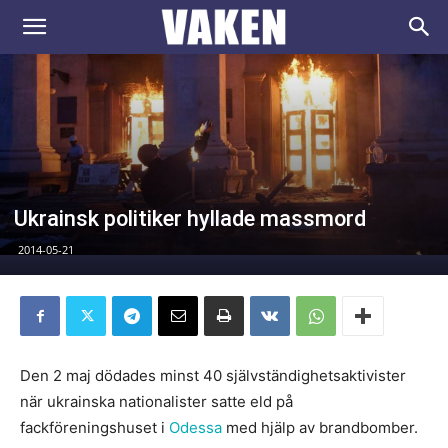
VAKEN.se
Ukrainsk politiker hyllade massmord
2014-05-21
Den 2 maj dödades minst 40 självständighetsaktivister
när ukrainska nationalister satte eld på
fackföreningshuset i
Odessa
med hjälp av brandbomber.