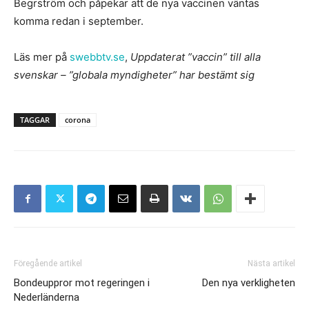
Begrström och påpekar att de nya vaccinen väntas
komma redan i september.
Läs mer på
swebbtv.se
,
Uppdaterat ”vaccin” till alla
svenskar – ”globala myndigheter” har bestämt sig
TAGGAR
corona
Föregående artikel
Nästa artikel
Bondeuppror mot regeringen i
Den nya verkligheten
Nederländerna