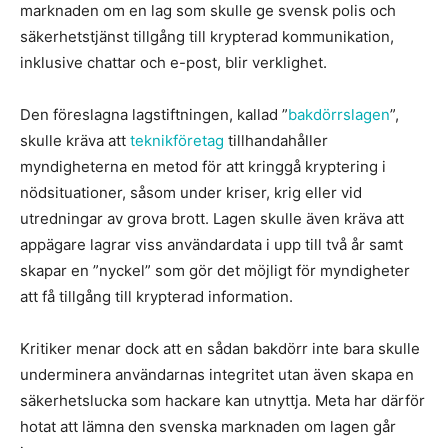
marknaden om en lag som skulle ge svensk polis och
säkerhetstjänst tillgång till krypterad kommunikation,
inklusive chattar och e-post, blir verklighet.
Den föreslagna lagstiftningen, kallad ”
bakdörrslagen
”,
skulle kräva att
teknikföretag
tillhandahåller
myndigheterna en metod för att kringgå kryptering i
nödsituationer, såsom under kriser, krig eller vid
utredningar av grova brott. Lagen skulle även kräva att
appägare lagrar viss användardata i upp till två år samt
skapar en ”nyckel” som gör det möjligt för myndigheter
att få tillgång till krypterad information.
Kritiker menar dock att en sådan bakdörr inte bara skulle
underminera användarnas integritet utan även skapa en
säkerhetslucka som hackare kan utnyttja. Meta har därför
hotat att lämna den svenska marknaden om lagen går