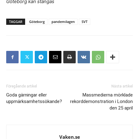
Göteborg kan stängas
TAGGAR
Göteborg
pandemilagen
SVT
Föregående artikel
Nästa artikel
Goda gärningar eller
Massmedierna mörklade
uppmärksamhetssökande?
rekorddemonstration i London
den 25 april
Vaken.se